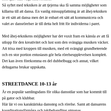
Så syftet med tekniken är att tjejerna ska få samma möjligheter som
killarna till att dansa. En vanlig missuppfattning är att åhej-tekniken
är ett sätt att dansa men det är enbart ett sätt att kommunicera och
valet av dansrörelser är till detta helt fritt för individerna i paret.
Med åhej-teknikens möjligheter har det vuxit fram en känsla av att få
utlopp för den kreativitet och lust som den svängiga musiken väcker.
Att trixa med kroppen till musiken, med ett svängigt grundbeteende
och en stor portion entusiasm gör hela rörelseupplevelsen komplett.
Det kan även förekomma en del dubbelbugg och annat, vilket
deltagarna brukar uppskatta.
STREETDANCE 10-13 år
Är en populär samlingsdans för olika dansstilar som har kommit till
på gator och klubbar.
Här lär vi oss karaktäriska danssteg och rörelse. Samt att dansarens
koordinationsförmåga och taktbehandling utmanas.