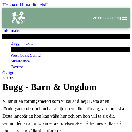
Hoppa till huvudinnehåll
Växla navigering
Information
Våra Kurser
Bugg - vuxna
Bugg - Barn & Ungdom
West Coast Swing
Streetdance
Foxtrot
Övrigt
KURS
Bugg - Barn & Ungdom
Vi lär ut en förningsmetod som vi kallar å-hej! Detta är en
förningsmetod som innebär att tjejen vet lite i förväg, vart hon ska.
Detta innebär att hon kan välja hur och om hon vill ta sig dit.
Grundidén är att utförandet av rörelsen sker på hennes villkor då
hon själv kan välja sina rörelser.