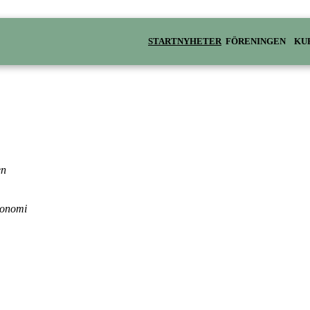
START
NYHETER
FÖRENINGEN
KU
en
konomi