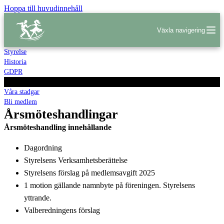
Hoppa till huvudinnehåll
Växla navigering
Styrelse
Historia
GDPR
Årsmöten
Våra stadgar
Bli medlem
Årsmöteshandlingar
Årsmöteshandling innehållande
Dagordning
Styrelsens Verksamhetsberättelse
Styrelsens förslag på medlemsavgift 2025
1 motion gällande namnbyte på föreningen. Styrelsens
yttrande.
Valberedningens förslag